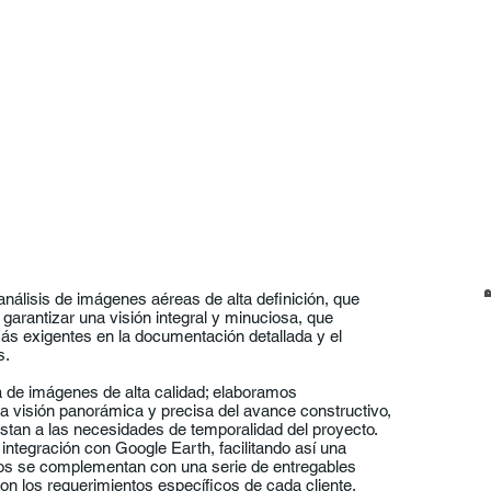
INICIO
LA 
nálisis de imágenes aéreas de alta definición, que
 garantizar una visión integral y minuciosa, que
más exigentes en la documentación detallada y el
s.
ra de imágenes de alta calidad; elaboramos
 visión panorámica y precisa del avance constructivo,
ustan a las necesidades de temporalidad del proyecto.
tegración con Google Earth, facilitando así una
tos se complementan con una serie de entregables
on los requerimientos específicos de cada cliente,