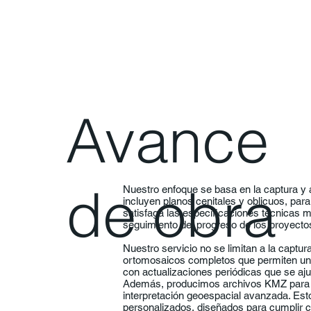
Avance
de obra
Nuestro enfoque se basa en la captura y a
incluyen planos cenitales y oblicuos, para
satisfaga las especificaciones técnicas 
seguimiento del progreso de los proyecto
Nuestro servicio no se limitan a la captu
ortomosaicos completos que permiten una
con actualizaciones periódicas que se aj
Además, producimos archivos KMZ para in
interpretación geoespacial avanzada. Es
personalizados, diseñados para cumplir c